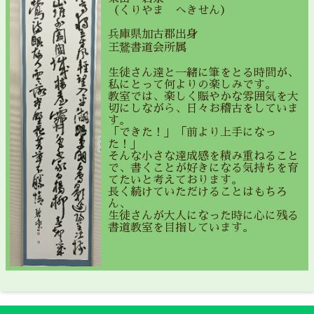
（くりやま へきせん）
兵庫県加古郡出身
王鵞書道会所属
生徒さん達と一緒に筆をとる時間が、
私にとって何よりの楽しみです。
教室では、楽しく賑やかな雰囲気を大
切にしながら、日々お稽古をしていま
す。
「できた！」「前より上手になっ
た！」
そんな小さな達成感を積み重ねること
で、書くことが好きになる気持ちを育
てたいと考えております。
長く続けていただけることはもちろ
ん、
生徒さんが大人になった時に心に残る
書道教室を目指しています。